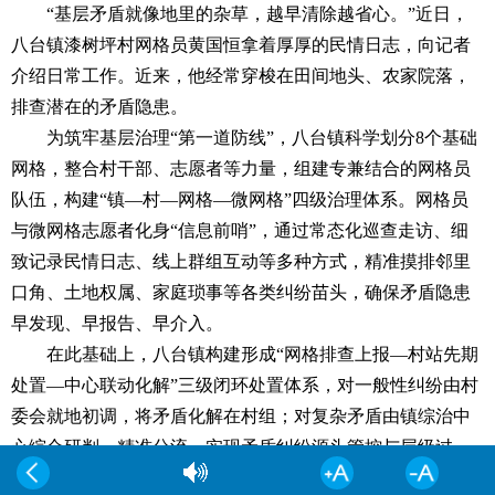
“基层矛盾就像地里的杂草，越早清除越省心。”近日，
八台镇漆树坪村网格员黄国恒拿着厚厚的民情日志，向记者
介绍日常工作。近来，他经常穿梭在田间地头、农家院落，
排查潜在的矛盾隐患。
为筑牢基层治理“第一道防线”，八台镇科学划分8个基础
网格，整合村干部、志愿者等力量，组建专兼结合的网格员
队伍，构建“镇—村—网格—微网格”四级治理体系。网格员
与微网格志愿者化身“信息前哨”，通过常态化巡查走访、细
致记录民情日志、线上群组互动等多种方式，精准摸排邻里
口角、土地权属、家庭琐事等各类纠纷苗头，确保矛盾隐患
早发现、早报告、早介入。
在此基础上，八台镇构建形成“网格排查上报—村站先期
处置—中心联动化解”三级闭环处置体系，对一般性纠纷由村
委会就地初调，将矛盾化解在村组；对复杂矛盾由镇综治中
心综合研判、精准分流，实现矛盾纠纷源头管控与层级过
滤，真正做到“小事不出网格、大事不出村、难事不出镇”。