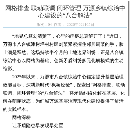
网格排查 联动联调 闭环管理 万源乡镇综治中
心建设的“八台解法”
版次：04 作者： 2026年02月05日
“地界总算划清楚了，心里的疙瘩总算解开了！”近日，
万源市八台镇漆树坪村村民刘某紧紧握住邻居周某的手，脸
上满是释然。这场持续半个月的土地边界纠纷，正是八台镇
综治中心以网格为基础、创新矛盾纠纷多元化解模式的生动
缩影。
2025年以来，万源市八台镇综治中心锚定提升基层治理
效能目标，深耕新时代“枫桥经验”，探索出“网格排查、联动
联调、闭环管理”的“八台解法”，将矛盾纠纷化解在基层、化
解在萌芽状态，为红城万源基层治理现代化建设提供了鲜活
的实践样本。
网格深耕
让矛盾隐患早发现早处置