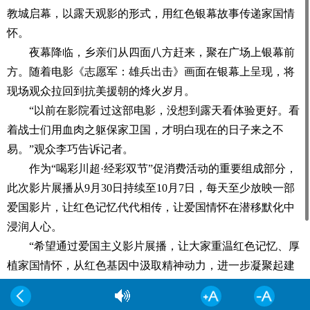
教城启幕，以露天观影的形式，用红色银幕故事传递家国情
怀。
夜幕降临，乡亲们从四面八方赶来，聚在广场上银幕前
方。随着电影《志愿军：雄兵出击》画面在银幕上呈现，将
现场观众拉回到抗美援朝的烽火岁月。
“以前在影院看过这部电影，没想到露天看体验更好。看
着战士们用血肉之躯保家卫国，才明白现在的日子来之不
易。”观众李巧告诉记者。
作为“喝彩川超·经彩双节”促消费活动的重要组成部分，
此次影片展播从9月30日持续至10月7日，每天至少放映一部
爱国影片，让红色记忆代代相传，让爱国情怀在潜移默化中
浸润人心。
“希望通过爱国主义影片展播，让大家重温红色记忆、厚
植家国情怀，从红色基因中汲取精神动力，进一步凝聚起建
设家乡的磅礴力量。”达州东部经开区产业发展局工作人员严
艺表示。